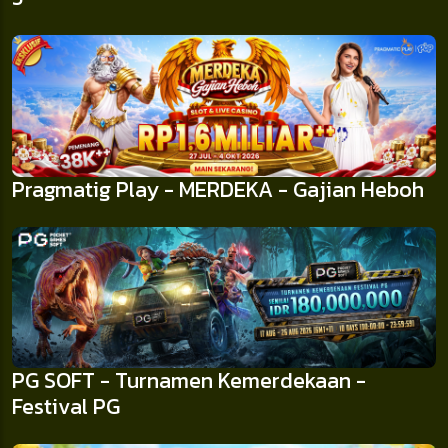
Pragmatig Play - MERDEKA - Gajian Heboh
PG SOFT - Turnamen Kemerdekaan -
Festival PG