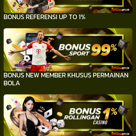
BONUS REFERENSI UP TO 1%
BONUS NEW MEMBER KHUSUS PERMAINAN
BOLA