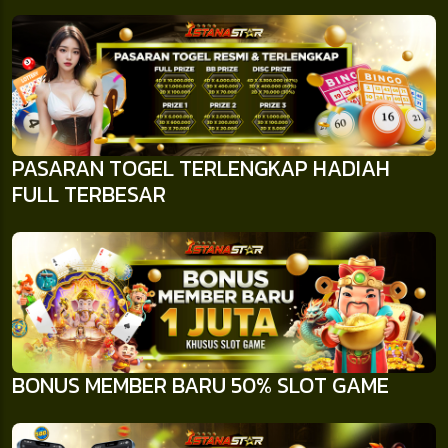
PASARAN TOGEL TERLENGKAP HADIAH
FULL TERBESAR
BONUS MEMBER BARU 50% SLOT GAME