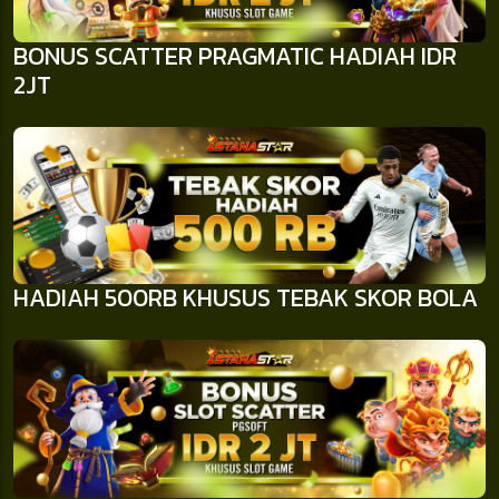
BONUS SCATTER PRAGMATIC HADIAH IDR
2JT
HADIAH 500RB KHUSUS TEBAK SKOR BOLA