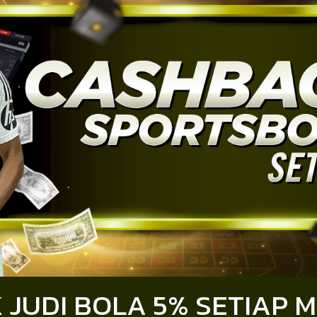
JUDI BOLA 5% SETIAP 