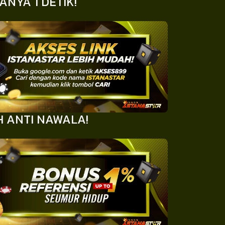
ANYA 1 DETIK!
H ANTI NAWALA!