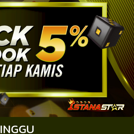
MINGGU