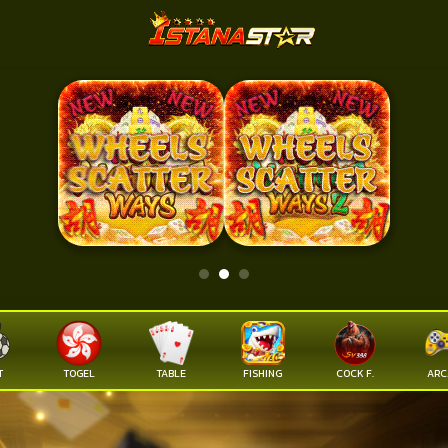
T
TOGEL
TABLE
FISHING
COCK F.
ARC