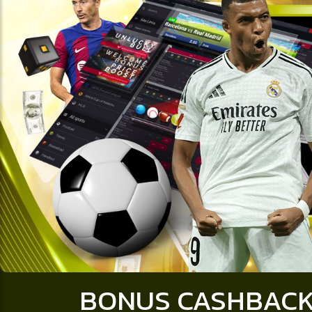
BONUS CASHBACK 