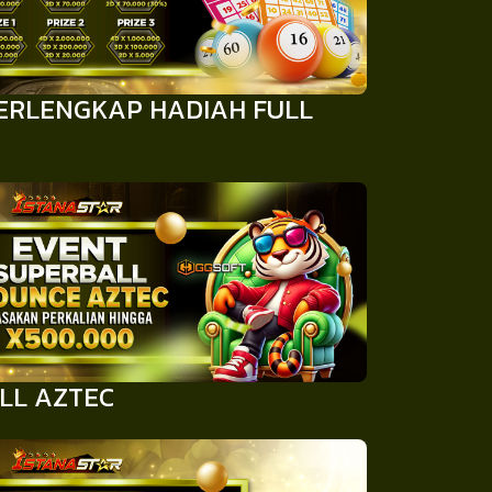
ERLENGKAP HADIAH FULL
LL AZTEC