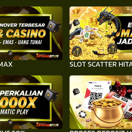
MAX
SLOT SCATTER HIT