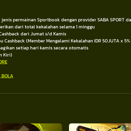
k jenis permainan Sportbook dengan provider SABA SPORT 
rikan dari total kekalahan selama 1 minggu
Cashback dari Jumat s/d Kamis
au Cashback (Member Mengalami Kekalahan IDR 50JUTA x 5% 
gikan setiap hari kamis secara otomatis
 Kiri)
ORE
 BOLA