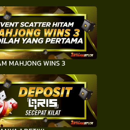
AM MAHJONG WINS 3