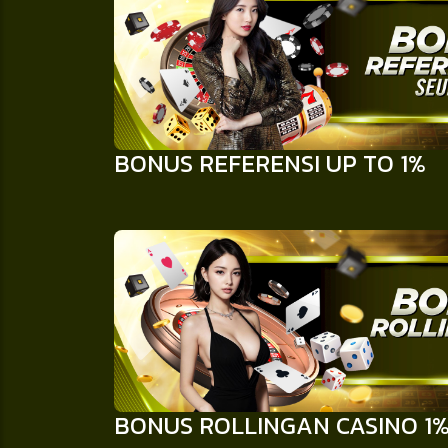
BONUS REFERENSI UP TO 1%
BONUS ROLLINGAN CASINO 1