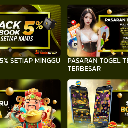
5% SETIAP MINGGU
PASARAN TOGEL T
TERBESAR