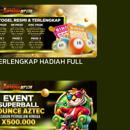
ERLENGKAP HADIAH FULL