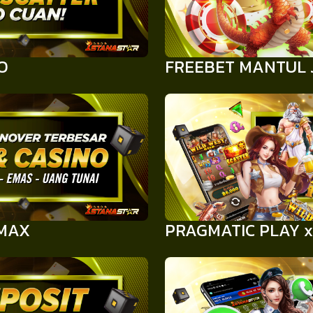
O
FREEBET MANTUL J
MAX
PRAGMATIC PLAY 