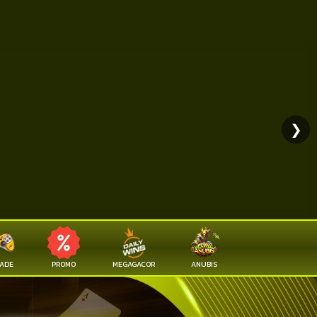
❯
ADE
PROMO
MEGAGACOR
ANUBIS