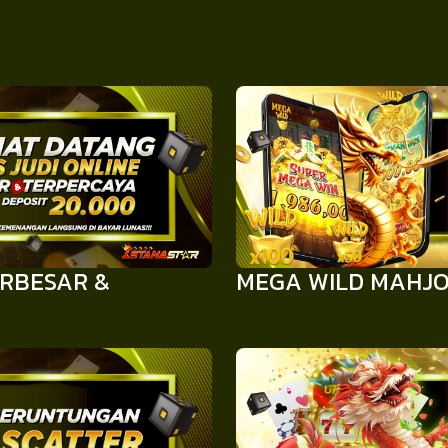
ERBESAR &
MEGA WILD MAHJON