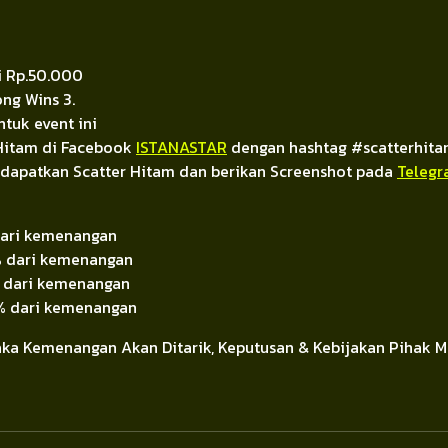
i Rp.50.000
ng Wins 3.
ntuk event ini
 Hitam di Facebook
ISTANASTAR
dengan hashtag #scatterhita
endapatkan Scatter Hitam dan berikan Screenshot pada
Teleg
 dari kemenangan
% dari kemenangan
% dari kemenangan
0% dari kemenangan
aka Kemenangan Akan Ditarik, Keputusan & Kebijakan Pihak