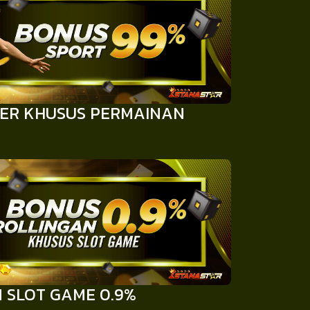
ER KHUSUS PERMAINAN
 SLOT GAME 0.9%