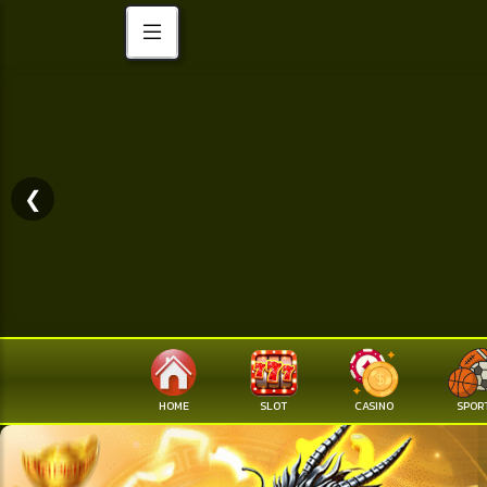
❮
HOME
SLOT
CASINO
SPOR