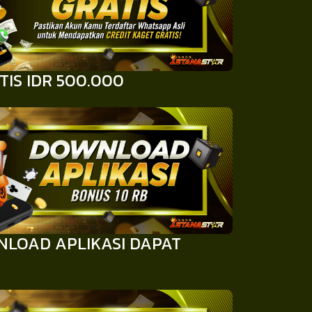
TIS IDR 500.000
LOAD APLIKASI DAPAT