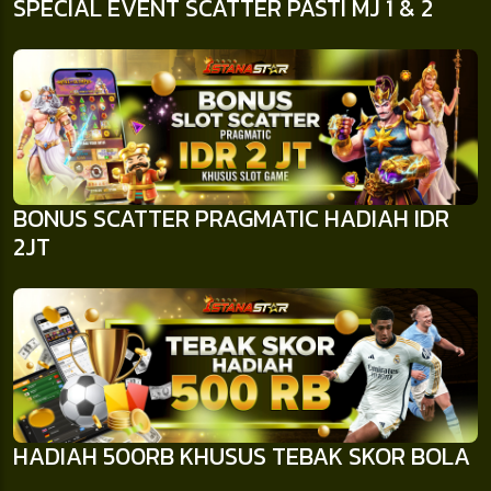
SPECIAL EVENT SCATTER PASTI MJ 1 & 2
BONUS SCATTER PRAGMATIC HADIAH IDR
2JT
HADIAH 500RB KHUSUS TEBAK SKOR BOLA