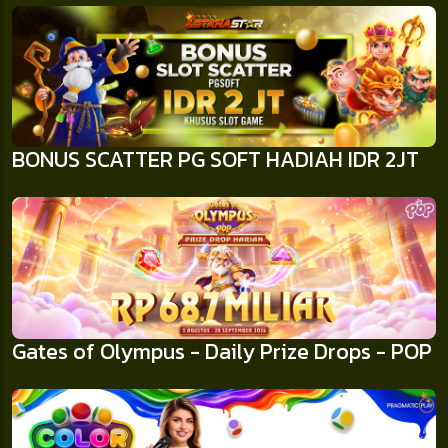
BONUS SCATTER PG SOFT HADIAH IDR 2JT
Gates of Olympus - Daily Prize Drops - POP