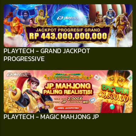
PLAYTECH - GRAND JACKPOT
PROGRESSIVE
PLAYTECH - MAGIC MAHJONG JP