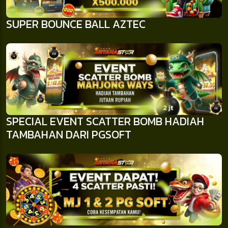
SUPER BOUNCE BALL AZTEC
SPECIAL EVENT SCATTER BOMB HADIAH
TAMBAHAN DARI PGSOFT