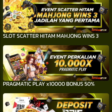
SLOT SCATTER HITAM MAHJONG WINS 3
PRAGMATIC PLAY x10000 BONUS 50%