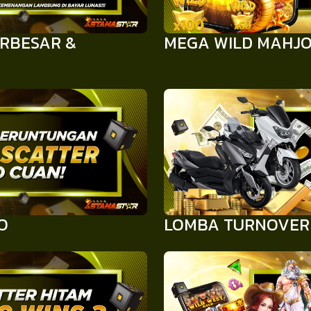
ERBESAR &
MEGA WILD MAHJON
O
LOMBA TURNOVER