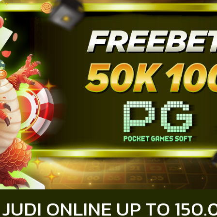
JUDI ONLINE UP TO 150.