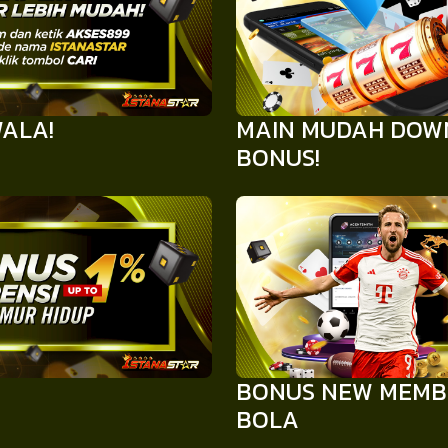
WALA!
MAIN MUDAH DOWN
BONUS!
BONUS NEW MEMB
BOLA