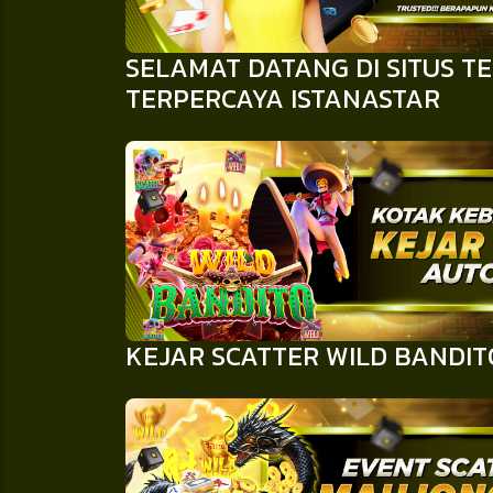
SELAMAT DATANG DI SITUS T
TERPERCAYA ISTANASTAR
KEJAR SCATTER WILD BANDIT