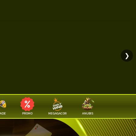
❯
ADE
PROMO
MEGAGACOR
ANUBIS