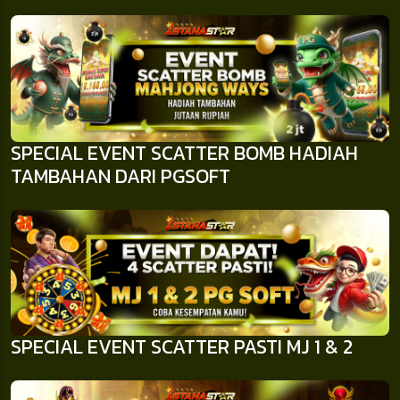
SPECIAL EVENT SCATTER BOMB HADIAH
TAMBAHAN DARI PGSOFT
SPECIAL EVENT SCATTER PASTI MJ 1 & 2