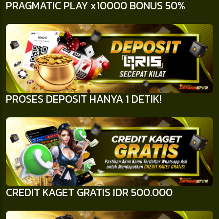
PRAGMATIC PLAY x10000 BONUS 50%
PROSES DEPOSIT HANYA 1 DETIK!
CREDIT KAGET GRATIS IDR 500.000