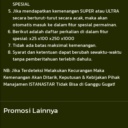
SPESIAL
Jika mendapatkan kemenangan SUPER atau ULTRA
secara berturut-turut secara acak, maka akan
otomatis masuk ke dalam fitur spesial permainan.
Berikut adalah daftar perkalian di dalam fitur
spesial: x25 x100 x250 x1000
Tidak ada batas maksimal kemenangan.
Syarat dan ketentuan dapat berubah sewaktu-waktu
tanpa pemberitahuan terlebih dahulu.
NB: Jika Terdeteksi Melakukan Kecurangan Maka
Kemenangan Akan Ditarik, Keputusan & Kebijakan Pihak
Manajamen ISTANASTAR Tidak Bisa di Ganggu Gugat!
Promosi Lainnya