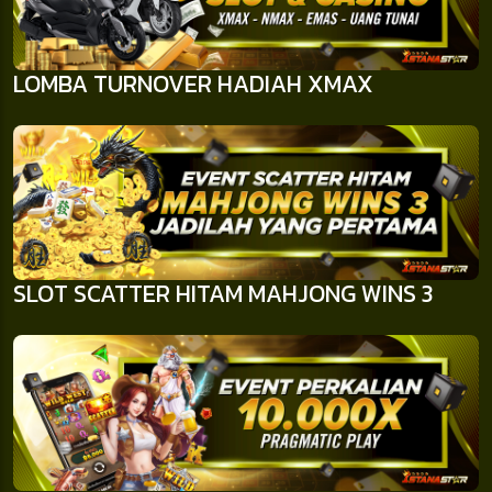
LOMBA TURNOVER HADIAH XMAX
SLOT SCATTER HITAM MAHJONG WINS 3