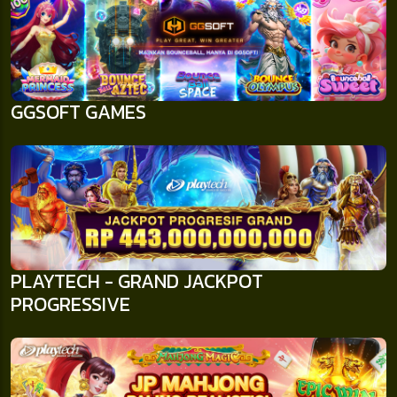
GGSOFT GAMES
PLAYTECH - GRAND JACKPOT
PROGRESSIVE