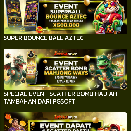
SUPER BOUNCE BALL AZTEC
SPECIAL EVENT SCATTER BOMB HADIAH
TAMBAHAN DARI PGSOFT