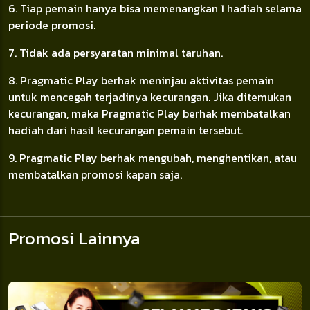
6. Tiap pemain hanya bisa memenangkan 1 hadiah selama
periode promosi.
7. Tidak ada persyaratan minimal taruhan.
8. Pragmatic Play berhak meninjau aktivitas pemain
untuk mencegah terjadinya kecurangan. Jika ditemukan
kecurangan, maka Pragmatic Play berhak membatalkan
hadiah dari hasil kecurangan pemain tersebut.
9. Pragmatic Play berhak mengubah, menghentikan, atau
membatalkan promosi kapan saja.
Promosi Lainnya