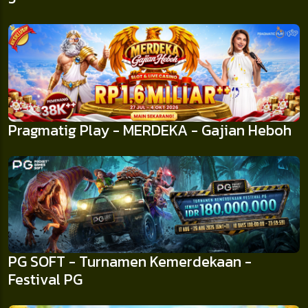
Pragmatig Play - MERDEKA - Gajian Heboh
PG SOFT - Turnamen Kemerdekaan -
Festival PG