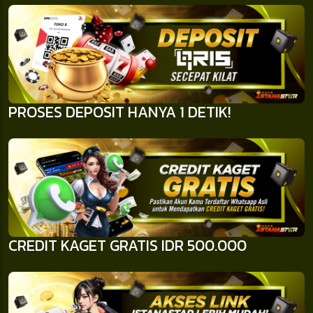
PROSES DEPOSIT HANYA 1 DETIK!
CREDIT KAGET GRATIS IDR 500.000