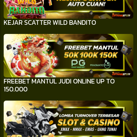
KEJAR SCATTER WILD BANDITO
FREEBET MANTUL JUDI ONLINE UP TO
150.000