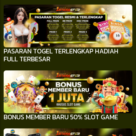
PASARAN TOGEL TERLENGKAP HADIAH
FULL TERBESAR
BONUS MEMBER BARU 50% SLOT GAME