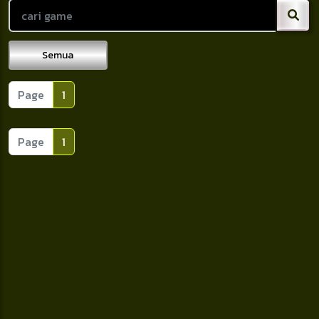
Semua
Page
1
Page
1