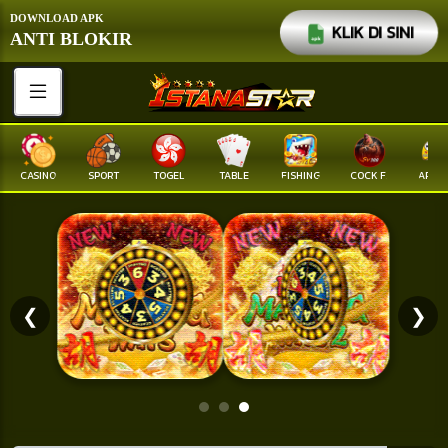
DOWNLOAD APK
KLIK DI SINI
ANTI BLOKIR
CASINO
SPORT
TOGEL
TABLE
FISHING
COCK F.
ARCA
❮
❯