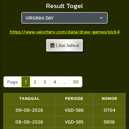
Result Togel
https://www.valottery.com/data/draw-games/pick4
Lihat Jadwal
Page
1
2
3
4
...
30
TANGGAL
PERIODE
NOMOR
09-08-2026
VGD-586
0704
08-08-2026
VGD-585
5806