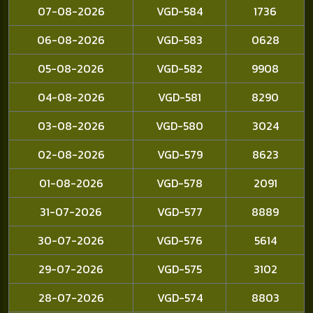
07-08-2026
VGD-584
1736
06-08-2026
VGD-583
0628
05-08-2026
VGD-582
9908
04-08-2026
VGD-581
8290
03-08-2026
VGD-580
3024
02-08-2026
VGD-579
8623
01-08-2026
VGD-578
2091
31-07-2026
VGD-577
8889
30-07-2026
VGD-576
5614
29-07-2026
VGD-575
3102
28-07-2026
VGD-574
8803