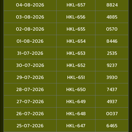
04-08-2026
HKL-657
8824
03-08-2026
HKL-656
4885
02-08-2026
HKL-655
0570
01-08-2026
HKL-654
8446
31-07-2026
HKL-653
2535
30-07-2026
HKL-652
9237
29-07-2026
HKL-651
3930
28-07-2026
HKL-650
7437
27-07-2026
HKL-649
4937
26-07-2026
HKL-648
0037
25-07-2026
HKL-647
6465